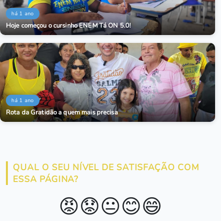
há 1 ano
Hoje começou o cursinho ENEM Tá ON 5.0!
há 1 ano
Rota da Gratidão a quem mais precisa
QUAL O SEU NÍVEL DE SATISFAÇÃO COM
ESSA PÁGINA?
😡
😟
😐
😊
😄