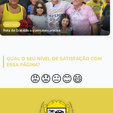
há 1 ano
Rota da Gratidão a quem mais precisa
QUAL O SEU NÍVEL DE SATISFAÇÃO COM
ESSA PÁGINA?
😡
😟
😐
😊
😄