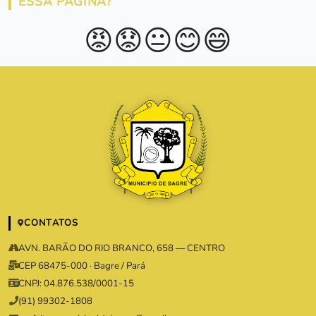
ESSA PÁGINA?
😡
😟
😐
😊
😄
CONTATOS
AVN. BARÃO DO RIO BRANCO, 658 — CENTRO
CEP 68475-000 · Bagre / Pará
CNPJ: 04.876.538/0001-15
(91) 99302-1808