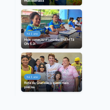
Multisseriada
há 1 ano
Hoje começou o cursinho ENEM Tá
ON 5.0!
há 1 ano
Rota da Gratidão a quem mais
precisa