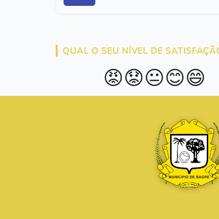
QUAL O SEU NÍVEL DE SATISFAÇÃ
😡
😟
😐
😊
😄