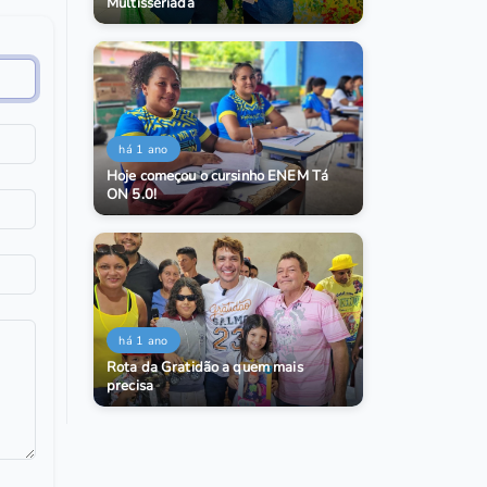
Multisseriada
há 1 ano
Hoje começou o cursinho ENEM Tá
ON 5.0!
há 1 ano
Rota da Gratidão a quem mais
precisa