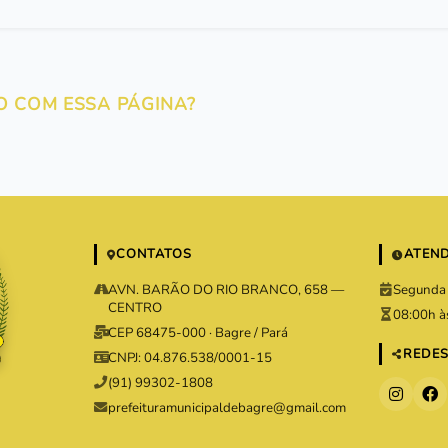
O COM ESSA PÁGINA?
CONTATOS
ATEN
AVN. BARÃO DO RIO BRANCO, 658 —
Segunda 
CENTRO
08:00h à
CEP 68475-000 · Bagre / Pará
REDES
CNPJ: 04.876.538/0001-15
(91) 99302-1808
prefeituramunicipaldebagre@gmail.com