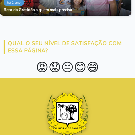
há 1 ano
Rota da Gratidão a quem mais precisa
QUAL O SEU NÍVEL DE SATISFAÇÃO COM
ESSA PÁGINA?
😡
😟
😐
😊
😄