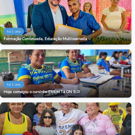
há 1 ano
Formação Continuada, Educação Multisseriada
há 1 ano
Hoje começou o cursinho ENEM Tá ON 5.0!