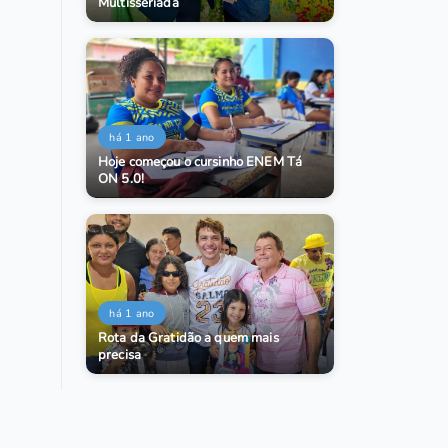
Multisseriada
há 1 ano
Hoje começou o cursinho ENEM Tá
ON 5.0!
há 1 ano
Rota da Gratidão a quem mais
precisa