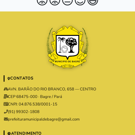
😡
😟
😐
😊
😄
CONTATOS
AVN. BARÃO DO RIO BRANCO, 658 — CENTRO
CEP 68475-000 · Bagre / Pará
CNPJ: 04.876.538/0001-15
(91) 99302-1808
prefeituramunicipaldebagre@gmail.com
ATENDIMENTO