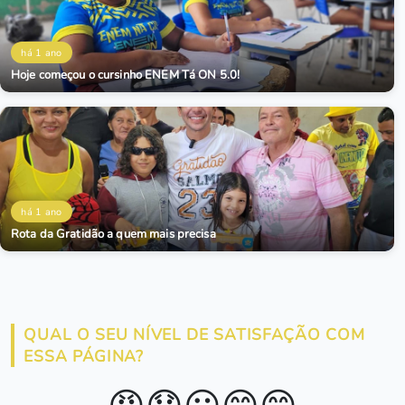
há 1 ano
Hoje começou o cursinho ENEM Tá ON 5.0!
há 1 ano
Rota da Gratidão a quem mais precisa
QUAL O SEU NÍVEL DE SATISFAÇÃO COM
ESSA PÁGINA?