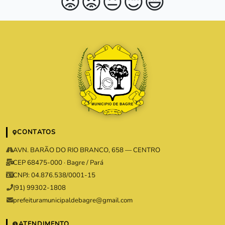
😡
😟
😐
😊
😄
CONTATOS
AVN. BARÃO DO RIO BRANCO, 658 — CENTRO
CEP 68475-000 · Bagre / Pará
CNPJ: 04.876.538/0001-15
(91) 99302-1808
prefeituramunicipaldebagre@gmail.com
ATENDIMENTO