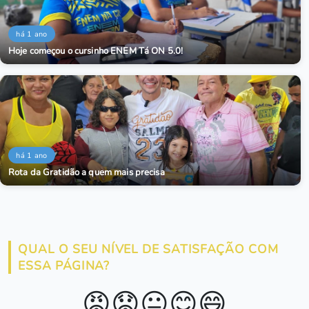
há 1 ano
Hoje começou o cursinho ENEM Tá ON 5.0!
há 1 ano
Rota da Gratidão a quem mais precisa
QUAL O SEU NÍVEL DE SATISFAÇÃO COM
ESSA PÁGINA?
😡
😟
😐
😊
😄