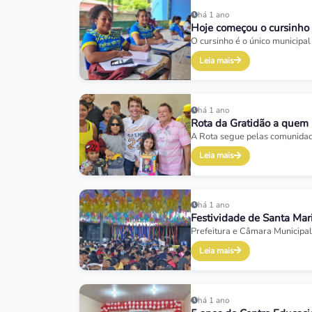
há 1 ano
Hoje começou o cursinho
O cursinho é o único municipa
Leia mais
há 1 ano
Rota da Gratidão a quem 
A Rota segue pelas comunidad
Leia mais
há 1 ano
Festividade de Santa Mar
Prefeitura e Câmara Municipal
Leia mais
há 1 ano