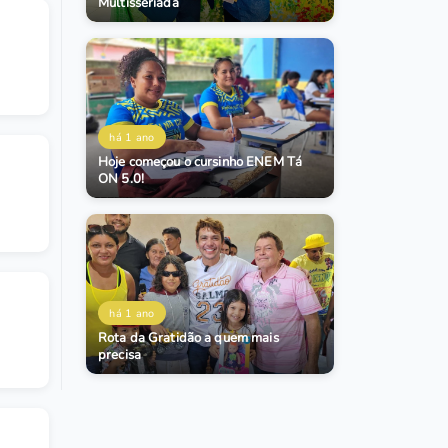
Multisseriada
há 1 ano
Hoje começou o cursinho ENEM Tá
ON 5.0!
há 1 ano
Rota da Gratidão a quem mais
precisa