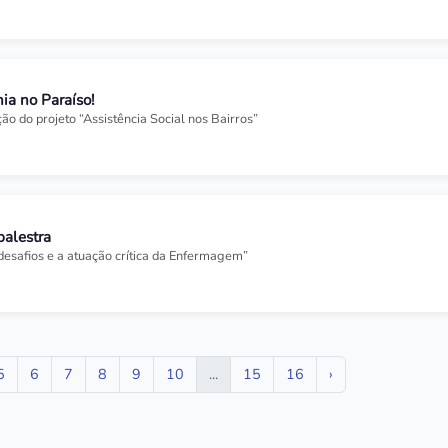
ia no Paraíso!
ção do projeto “Assistência Social nos Bairros”
palestra
desafios e a atuação crítica da Enfermagem”
5
6
7
8
9
10
...
15
16
›