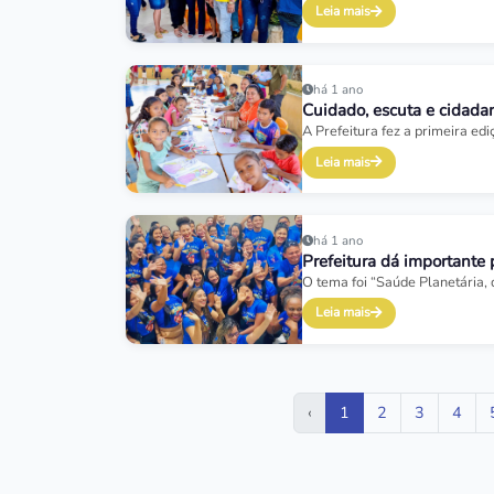
Leia mais
há 1 ano
Cuidado, escuta e cidadan
A Prefeitura fez a primeira edi
Leia mais
há 1 ano
Prefeitura dá importante 
O tema foi “Saúde Planetária, 
Leia mais
‹
1
2
3
4