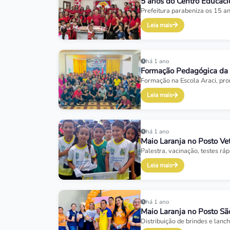
5 anos do Centro Educaci
Prefeitura parabeniza os 15 a
Leia mais
há 1 ano
Formação Pedagógica da 
Formação na Escola Araci, pro
Leia mais
há 1 ano
Maio Laranja no Posto Ve
Palestra, vacinação, testes r
Leia mais
há 1 ano
Maio Laranja no Posto Sã
Distribuição de brindes e lan