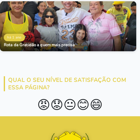
há 1 ano
Rota da Gratidão a quem mais precisa
QUAL O SEU NÍVEL DE SATISFAÇÃO COM
ESSA PÁGINA?
😡
😟
😐
😊
😄