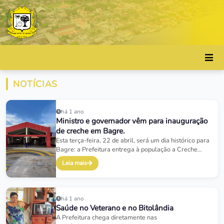
NOTÍCIAS
há 1 ano
Ministro e governador vêm para inauguração
de creche em Bagre.
Esta terça-feira, 22 de abril, será um dia histórico para
Bagre: a Prefeitura entrega à população a Creche
Bispo Dom José Luís Azcona Hermoso, a primeira do
Leia mais
município. A creche é viabilizada em cooperação da
Prefeitura de Bagre com o governo federal, via Fundo
Nacional de Desenvolvimento da Educação-FNDE.
há 1 ano
Saúde no Veterano e no Bitolândia
A Prefeitura chega diretamente nas