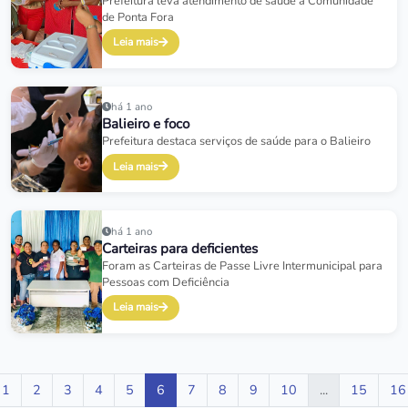
Prefeitura leva atendimento de saúde à Comunidade
de Ponta Fora
Leia mais
há 1 ano
Balieiro e foco
Prefeitura destaca serviços de saúde para o Balieiro
Leia mais
há 1 ano
Carteiras para deficientes
Foram as Carteiras de Passe Livre Intermunicipal para
Pessoas com Deficiência
Leia mais
1
2
3
4
5
6
7
8
9
10
...
15
16