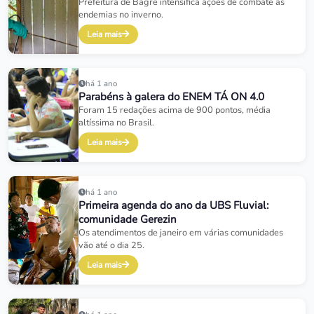
Prefeitura de Bagre intensifica ações de combate às
endemias no inverno.
Leia mais
há 1 ano
Parabéns à galera do ENEM TÁ ON 4.0
Foram 15 redações acima de 900 pontos, média
altíssima no Brasil.
Leia mais
há 1 ano
Primeira agenda do ano da UBS Fluvial:
comunidade Gerezin
Os atendimentos de janeiro em várias comunidades
vão até o dia 25.
Leia mais