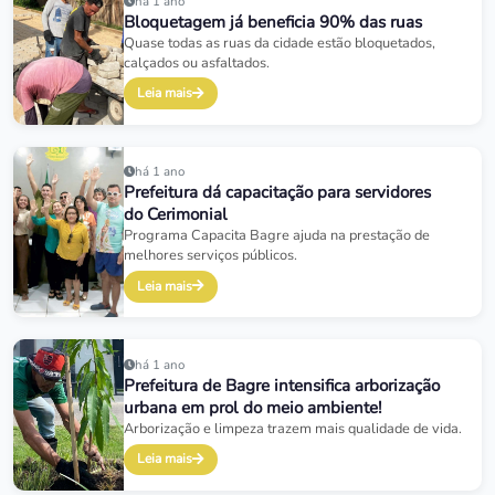
há 1 ano
Bloquetagem já beneficia 90% das ruas
Quase todas as ruas da cidade estão bloquetados,
calçados ou asfaltados.
Leia mais
há 1 ano
Prefeitura dá capacitação para servidores
do Cerimonial
Programa Capacita Bagre ajuda na prestação de
melhores serviços públicos.
Leia mais
há 1 ano
Prefeitura de Bagre intensifica arborização
urbana em prol do meio ambiente!
Arborização e limpeza trazem mais qualidade de vida.
Leia mais