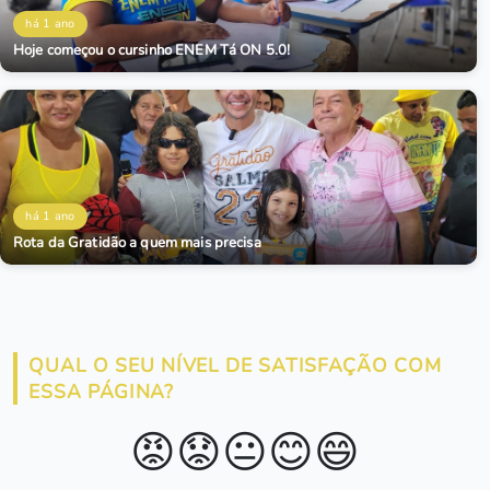
há 1 ano
Hoje começou o cursinho ENEM Tá ON 5.0!
há 1 ano
Rota da Gratidão a quem mais precisa
QUAL O SEU NÍVEL DE SATISFAÇÃO COM
ESSA PÁGINA?
😡
😟
😐
😊
😄