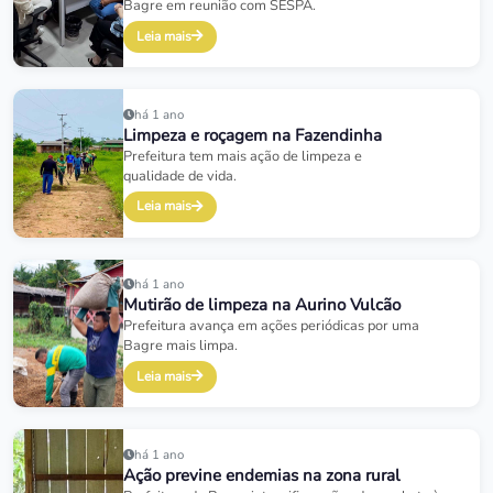
Bagre em reunião com SESPA.
Leia mais
há 1 ano
Limpeza e roçagem na Fazendinha
Prefeitura tem mais ação de limpeza e
qualidade de vida.
Leia mais
há 1 ano
Mutirão de limpeza na Aurino Vulcão
Prefeitura avança em ações periódicas por uma
Bagre mais limpa.
Leia mais
há 1 ano
Ação previne endemias na zona rural