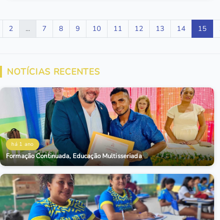
2
...
7
8
9
10
11
12
13
14
15
NOTÍCIAS RECENTES
há 1 ano
Formação Continuada, Educação Multisseriada