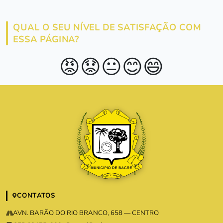
QUAL O SEU NÍVEL DE SATISFAÇÃO COM
ESSA PÁGINA?
😡
😟
😐
😊
😄
CONTATOS
AVN. BARÃO DO RIO BRANCO, 658 — CENTRO