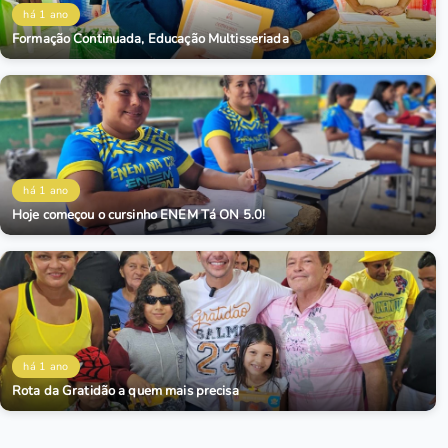
há 1 ano
Formação Continuada, Educação Multisseriada
há 1 ano
Hoje começou o cursinho ENEM Tá ON 5.0!
há 1 ano
Rota da Gratidão a quem mais precisa