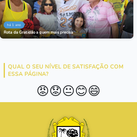
há 1 ano
Rota da Gratidão a quem mais precisa
QUAL O SEU NÍVEL DE SATISFAÇÃO COM
ESSA PÁGINA?
😡
😟
😐
😊
😄