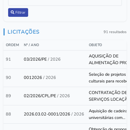
Filtrar
LICITAÇÕES
91 resultados
ORDEM
Nº / ANO
OBJETO
AQUISIÇÃO DE
91
03/2026/PE
/ 2026
ALIMENTAÇÃO PRO
PARA ATENDER AS
Seleção de projetos
NECESSIDADES DA
90
0012026
/ 2026
culturais para recebe
PREFEITURA,
apoio financeiro nas
SECRETARIAS E
CONTRATAÇÃO DE
categorias Quadrilha
89
02/2026/CPL/PE
/ 2026
FUNDOS DO MUNICÍPIO
SERVIÇOS LOCAÇÃO
Junina/adulta e mirim,
DE BAGRE-PA.
SISTEMAS
Bloco de Carnaval,
Aquisição de cadeiras
OPENSOURCE
88
2026.03.02-0001/2026
/ 2026
Música, dança, Djs, m
universitárias com
INFORMATIZADOS 
e Designer, artesanat
superfície de trabalho
GESTÃO ESCOLAR(I-
Cultura Alimentar
Obtenção de propost