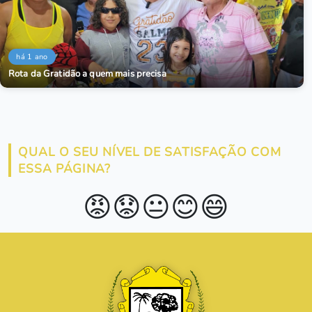
há 1 ano
Rota da Gratidão a quem mais precisa
QUAL O SEU NÍVEL DE SATISFAÇÃO COM
ESSA PÁGINA?
😡
😟
😐
😊
😄