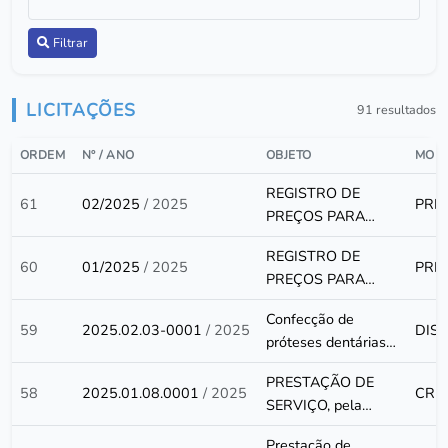
Filtrar
LICITAÇÕES
91 resultados
ORDEM
Nº / ANO
OBJETO
MOD
REGISTRO DE
61
02/2025
/ 2025
PRE
PREÇOS PARA
FUTURA E
REGISTRO DE
EVENTUAL
60
01/2025
/ 2025
PRE
PREÇOS PARA
CONTRATAÇÃO DE
FUTURA E
EMPRESAS
Confecção de
EVENTUAL
59
2025.02.03-0001
/ 2025
DIS
ESPECIALIZADAS
próteses dentárias
CONTRATAÇÃO DE
EM
destinado aos
EMPRESAS
FORNECIMENTO
PRESTAÇÃO DE
usuários da Saúde
58
2025.01.08.0001
/ 2025
CRE
ESPECIALIZADAS
DE MATERIAIS DE
SERVIÇO, pela
Bucal no âmbito à
EM
HIGIENE, LIMPEZA
CREDENCIADA, de
Atenção Primária à
FORNECIMENTO
Prestação de
E DESCARTÁVEIS,