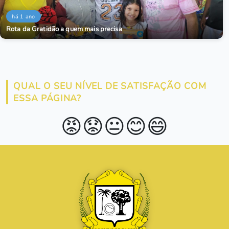
há 1 ano
Rota da Gratidão a quem mais precisa
QUAL O SEU NÍVEL DE SATISFAÇÃO COM
ESSA PÁGINA?
😡
😟
😐
😊
😄