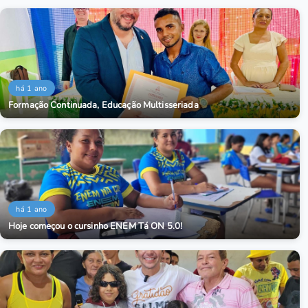
há 1 ano
Formação Continuada, Educação Multisseriada
há 1 ano
Hoje começou o cursinho ENEM Tá ON 5.0!