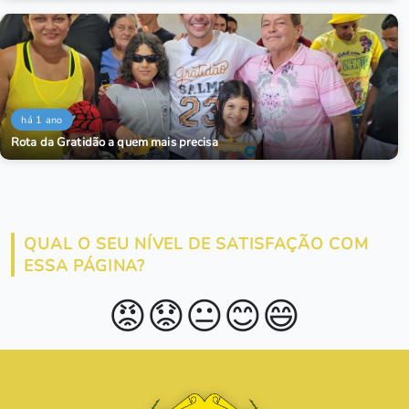
há 1 ano
Rota da Gratidão a quem mais precisa
QUAL O SEU NÍVEL DE SATISFAÇÃO COM
ESSA PÁGINA?
😡
😟
😐
😊
😄