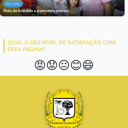
há 1 ano
Rota da Gratidão a quem mais precisa
QUAL O SEU NÍVEL DE SATISFAÇÃO COM
ESSA PÁGINA?
😡
😟
😐
😊
😄