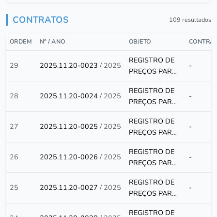
CONTRATOS
109 resultados
ORDEM
Nº / ANO
OBJETO
CONTRA
REGISTRO DE
29
2025.11.20-0023
/ 2025
-
PREÇOS PARA
AQUISIÇÃO DE
REGISTRO DE
MATERIAL DE
28
2025.11.20-0024
/ 2025
-
PREÇOS PARA
COPA E
AQUISIÇÃO DE
COZINHA,
REGISTRO DE
MATERIAL DE
27
2025.11.20-0025
/ 2025
-
PARA ATENDER
PREÇOS PARA
COPA E
AS
AQUISIÇÃO DE
COZINHA,
NECESSIDADES
REGISTRO DE
MATERIAL DE
26
2025.11.20-0026
/ 2025
-
PARA ATENDER
DA
PREÇOS PARA
COPA E
AS
PREFEITURA,
AQUISIÇÃO DE
COZINHA,
NECESSIDADES
REGISTRO DE
SECRETARIAS E
MATERIAL DE
25
2025.11.20-0027
/ 2025
-
PARA ATENDER
DA
PREÇOS PARA
FUNDOS DO
COPA E
AS
PREFEITURA,
AQUISIÇÃO DE
MUNICÍPIO DE
COZINHA,
NECESSIDADES
REGISTRO DE
SECRETARIAS E
MATERIAL DE
BAGRE/PA.