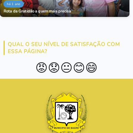
há 1 ano
Rota da Gratidão a quem mais precisa
QUAL O SEU NÍVEL DE SATISFAÇÃO COM
ESSA PÁGINA?
😡
😟
😐
😊
😄