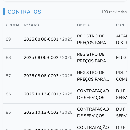
CONTRATOS
109 resultados
ORDEM
Nº / ANO
OBJETO
CONTR
REGISTRO DE
ALTAM
89
2025.08.06-0001
/ 2025
PREÇOS PARA
DISTR
FUTURA E
MEDIC
REGISTRO DE
EVENTUAL
LTDA
88
2025.08.06-0002
/ 2025
M J G 
PREÇOS PARA
AQUISIÇÃO DE
FUTURA E
MEDICAMENTOS
REGISTRO DE
PDL N
EVENTUAL
87
2025.08.06-0003
/ 2025
PARA ATENDER
PREÇOS PARA
COMER
AQUISIÇÃO DE
AS DEMANDAS
FUTURA E
ATACA
MEDICAMENTOS
DA PREFEITURA
CONTRATAÇÃO
D J F 
EVENTUAL
MEDIC
86
2025.10.13-0001
/ 2025
PARA ATENDER
MUNICIPAL DE
DE SERVIÇOS DE
SERVI
AQUISIÇÃO DE
AS DEMANDAS
BAGRE,
MANUTENÇÃO
MEDICAMENTOS
DA PREFEITURA
CONTRATAÇÃO
D J F 
ATRAVÉS DA
DE
85
2025.10.13-0002
/ 2025
PARA ATENDER
MUNICIPAL DE
DE SERVIÇOS DE
SERVI
SECRETARIA
EQUIPAMENTOS
AS DEMANDAS
BAGRE,
MANUTENÇÃO
MUNICIPAL DE
DE
DA PREFEITURA
CONTRATAÇÃO
D J F 
ATRAVÉS DA
DE
SAÚDE,