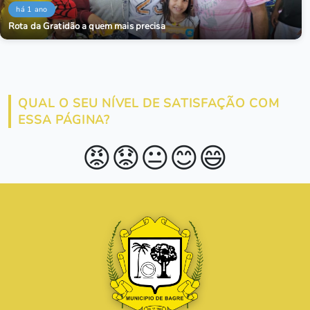
há 1 ano
Rota da Gratidão a quem mais precisa
QUAL O SEU NÍVEL DE SATISFAÇÃO COM
ESSA PÁGINA?
😡
😟
😐
😊
😄