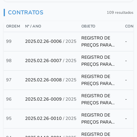
CONTRATOS
109 resultados
ORDEM
Nº / ANO
OBJETO
CONT
REGISTRO DE
99
2025.02.26-0006
/ 2025
-
PREÇOS PARA
FUTURA E
REGISTRO DE
EVENTUAL
98
2025.02.26-0007
/ 2025
-
PREÇOS PARA
AQUISIÇÃO DE
FUTURA E
GÁS,
REGISTRO DE
EVENTUAL
97
2025.02.26-0008
/ 2025
-
COMBUSTÍVEL,
PREÇOS PARA
AQUISIÇÃO DE
ÓLEO E
FUTURA E
GÁS,
LUBRIFICANTES
REGISTRO DE
EVENTUAL
96
2025.02.26-0009
/ 2025
-
COMBUSTÍVEL,
PARA ATENDER
PREÇOS PARA
AQUISIÇÃO DE
ÓLEO E
AS
FUTURA E
GÁS,
LUBRIFICANTES
REGISTRO DE
NECESSIDADES
EVENTUAL
95
2025.02.26-0010
/ 2025
-
COMBUSTÍVEL,
PARA ATENDER
PREÇOS PARA
DA PREFEITURA,
AQUISIÇÃO DE
ÓLEO E
AS
FUTURA E
SECRETARIAS E
GÁS,
LUBRIFICANTES
REGISTRO DE
NECESSIDADES
EVENTUAL
FUNDOS DO