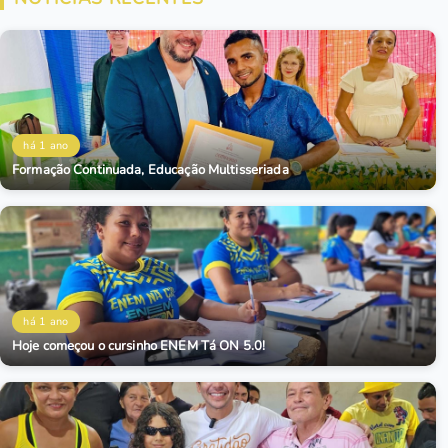
há 1 ano
Formação Continuada, Educação Multisseriada
há 1 ano
Hoje começou o cursinho ENEM Tá ON 5.0!