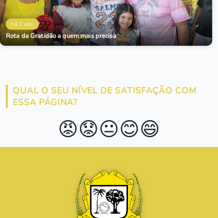
há 1 ano
Rota da Gratidão a quem mais precisa
QUAL O SEU NÍVEL DE SATISFAÇÃO COM
ESSA PÁGINA?
😡
😟
😐
😊
😄