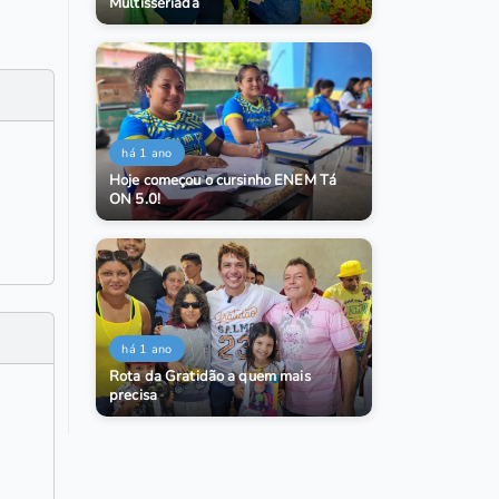
Multisseriada
há 1 ano
Hoje começou o cursinho ENEM Tá
ON 5.0!
há 1 ano
Rota da Gratidão a quem mais
precisa