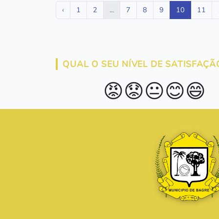
‹
1
2
...
7
8
9
10
11
QUAL O SEU NÍVEL DE SATISFAÇÃ
😡
😟
😐
😊
😄