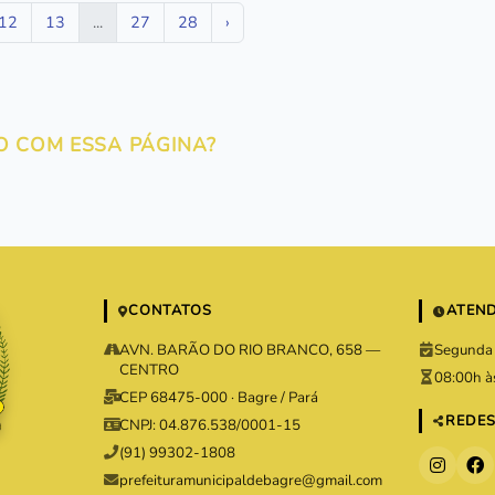
12
13
...
27
28
›
O COM ESSA PÁGINA?
CONTATOS
ATEN
AVN. BARÃO DO RIO BRANCO, 658 —
Segunda 
CENTRO
08:00h à
CEP 68475-000 · Bagre / Pará
REDES
CNPJ: 04.876.538/0001-15
(91) 99302-1808
prefeituramunicipaldebagre@gmail.com