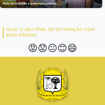
Rota da Gratidão a quem mais precisa
QUAL O SEU NÍVEL DE SATISFAÇÃO COM
ESSA PÁGINA?
😡
😟
😐
😊
😄