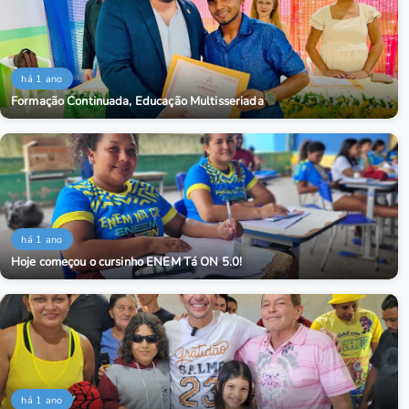
há 1 ano
Formação Continuada, Educação Multisseriada
há 1 ano
Hoje começou o cursinho ENEM Tá ON 5.0!
há 1 ano