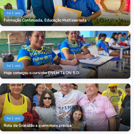
há 1 ano
Formação Continuada, Educação Multisseriada
há 1 ano
Hoje começou o cursinho ENEM Tá ON 5.0!
há 1 ano
Rota da Gratidão a quem mais precisa