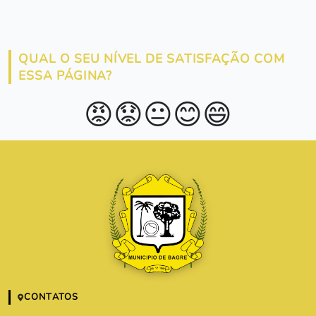
QUAL O SEU NÍVEL DE SATISFAÇÃO COM
ESSA PÁGINA?
😡
😟
😐
😊
😄
CONTATOS