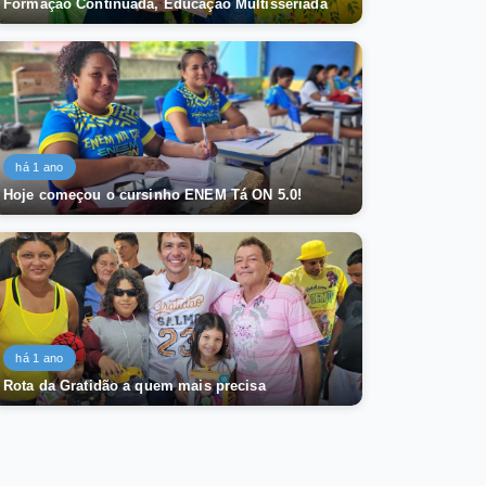
Formação Continuada, Educação Multisseriada
há 1 ano
Hoje começou o cursinho ENEM Tá ON 5.0!
há 1 ano
Rota da Gratidão a quem mais precisa