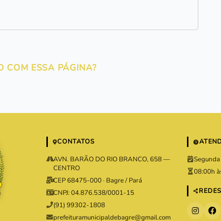
O COM ESSA PÁGINA?
CONTATOS
ATEN
AVN. BARÃO DO RIO BRANCO, 658 —
Segunda 
CENTRO
08:00h à
CEP 68475-000 · Bagre / Pará
REDES
CNPJ: 04.876.538/0001-15
(91) 99302-1808
prefeituramunicipaldebagre@gmail.com