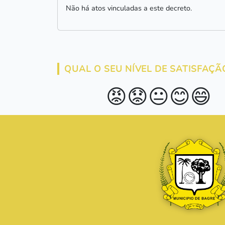
Não há atos vinculadas a este decreto.
QUAL O SEU NÍVEL DE SATISFAÇÃ
😡
😟
😐
😊
😄