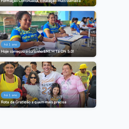
Formação Continuada, Educação Multisseriada
há 1 ano
Hoje começou o cursinho ENEM Tá ON 5.0!
há 1 ano
Rota da Gratidão a quem mais precisa