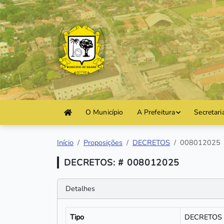
O Município
A Prefeitura
Secretari
Início
Proposições
DECRETOS
008012025
DECRETOS: # 008012025
Detalhes
Tipo
DECRETOS