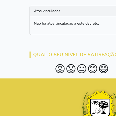
Atos vinculados
Não há atos vinculadas a este decreto.
QUAL O SEU NÍVEL DE SATISFAÇÃ
😡
😟
😐
😊
😄