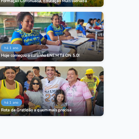
Formação Continuada, Educação Multisseriada
há 1 ano
Hoje começou o cursinho ENEM Tá ON 5.0!
há 1 ano
Rota da Gratidão a quem mais precisa