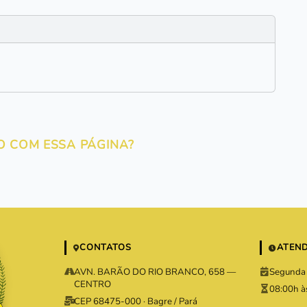
O COM ESSA PÁGINA?
CONTATOS
ATEN
AVN. BARÃO DO RIO BRANCO, 658 —
Segunda 
CENTRO
08:00h à
CEP 68475-000 · Bagre / Pará