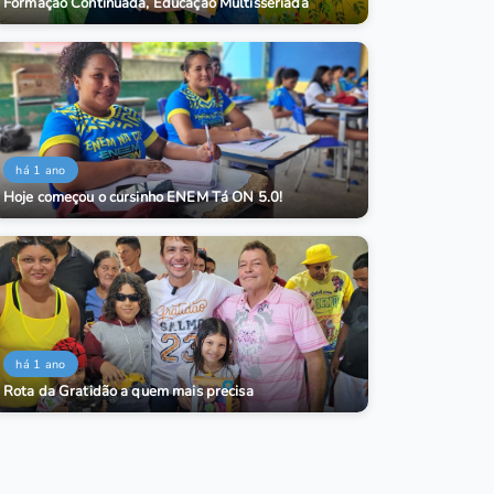
Formação Continuada, Educação Multisseriada
há 1 ano
Hoje começou o cursinho ENEM Tá ON 5.0!
há 1 ano
Rota da Gratidão a quem mais precisa