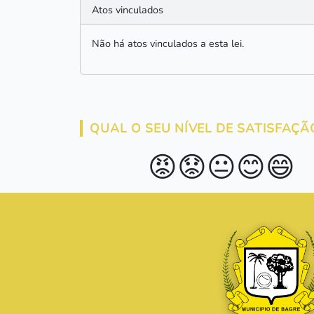
Atos vinculados
Não há atos vinculados a esta lei.
QUAL O SEU NÍVEL DE SATISFAÇÃ
😡
😟
😐
😊
😄