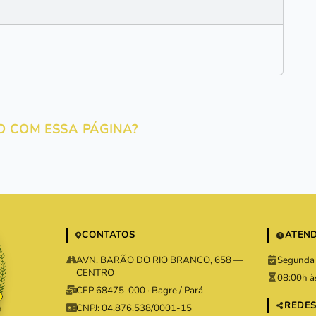
O COM ESSA PÁGINA?
CONTATOS
ATEN
AVN. BARÃO DO RIO BRANCO, 658 —
Segunda 
CENTRO
08:00h à
CEP 68475-000 · Bagre / Pará
REDES
CNPJ: 04.876.538/0001-15