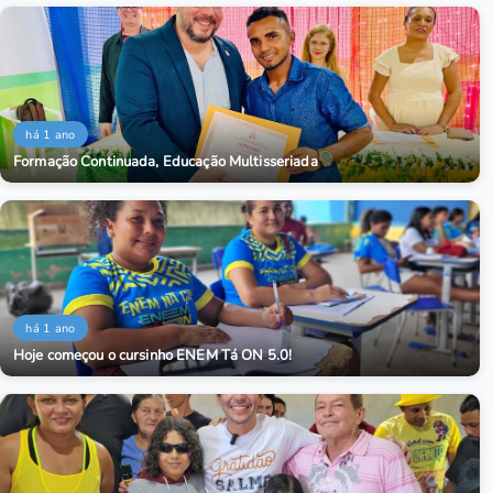
há 1 ano
Formação Continuada, Educação Multisseriada
há 1 ano
Hoje começou o cursinho ENEM Tá ON 5.0!