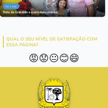
há 1 ano
Rota da Gratidão a quem mais precisa
QUAL O SEU NÍVEL DE SATISFAÇÃO COM
ESSA PÁGINA?
😡
😟
😐
😊
😄