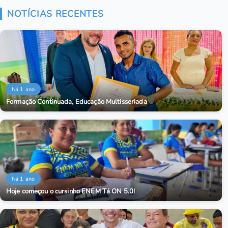
NOTÍCIAS RECENTES
há 1 ano
Formação Continuada, Educação Multisseriada
há 1 ano
Hoje começou o cursinho ENEM Tá ON 5.0!