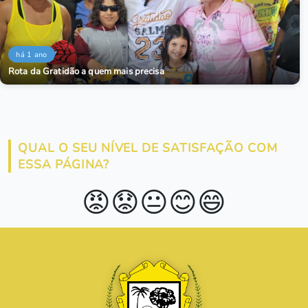
há 1 ano
Rota da Gratidão a quem mais precisa
QUAL O SEU NÍVEL DE SATISFAÇÃO COM
ESSA PÁGINA?
😡
😟
😐
😊
😄