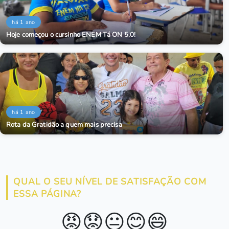
há 1 ano
Hoje começou o cursinho ENEM Tá ON 5.0!
há 1 ano
Rota da Gratidão a quem mais precisa
QUAL O SEU NÍVEL DE SATISFAÇÃO COM
ESSA PÁGINA?
😡
😟
😐
😊
😄