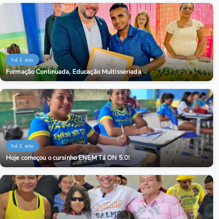
há 1 ano
Formação Continuada, Educação Multisseriada
há 1 ano
Hoje começou o cursinho ENEM Tá ON 5.0!