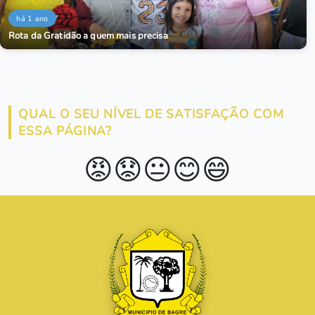
há 1 ano
Rota da Gratidão a quem mais precisa
QUAL O SEU NÍVEL DE SATISFAÇÃO COM
ESSA PÁGINA?
😡
😟
😐
😊
😄