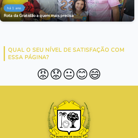
há 1 ano
Rota da Gratidão a quem mais precisa
QUAL O SEU NÍVEL DE SATISFAÇÃO COM
ESSA PÁGINA?
😡
😟
😐
😊
😄