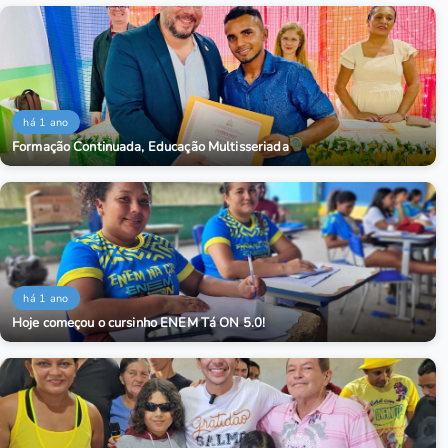
há 1 ano
Formação Continuada, Educação Multisseriada
há 1 ano
Hoje começou o cursinho ENEM Tá ON 5.0!