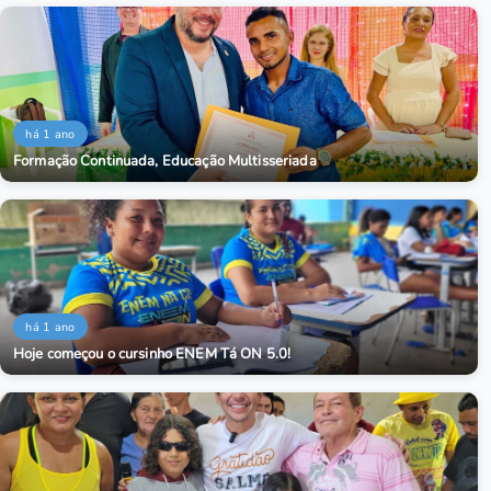
há 1 ano
Formação Continuada, Educação Multisseriada
há 1 ano
Hoje começou o cursinho ENEM Tá ON 5.0!