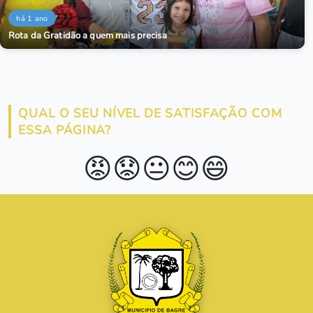
há 1 ano
Rota da Gratidão a quem mais precisa
QUAL O SEU NÍVEL DE SATISFAÇÃO COM
ESSA PÁGINA?
😡
😟
😐
😊
😄