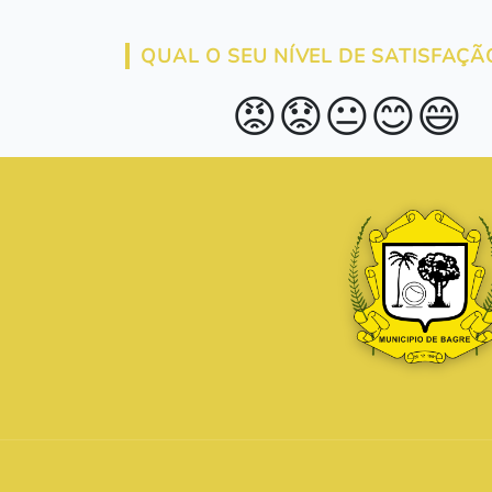
QUAL O SEU NÍVEL DE SATISFAÇÃ
😡
😟
😐
😊
😄