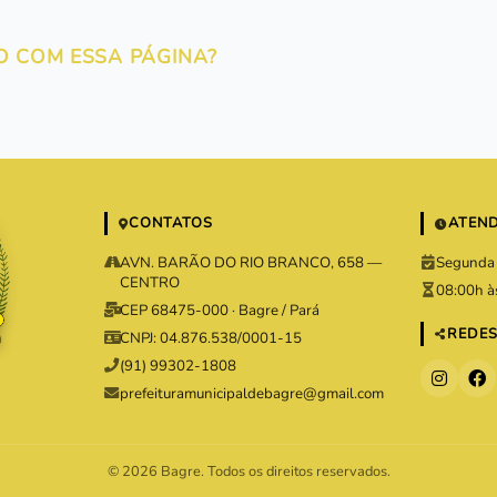
O COM ESSA PÁGINA?
CONTATOS
ATEN
AVN. BARÃO DO RIO BRANCO, 658 —
Segunda 
CENTRO
08:00h à
CEP 68475-000 · Bagre / Pará
REDES
CNPJ: 04.876.538/0001-15
(91) 99302-1808
prefeituramunicipaldebagre@gmail.com
© 2026 Bagre. Todos os direitos reservados.