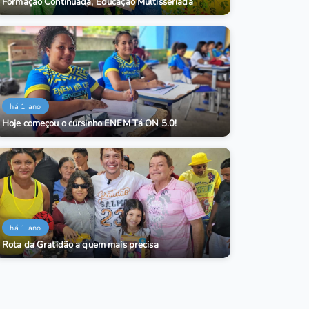
Formação Continuada, Educação Multisseriada
há 1 ano
Hoje começou o cursinho ENEM Tá ON 5.0!
há 1 ano
Rota da Gratidão a quem mais precisa