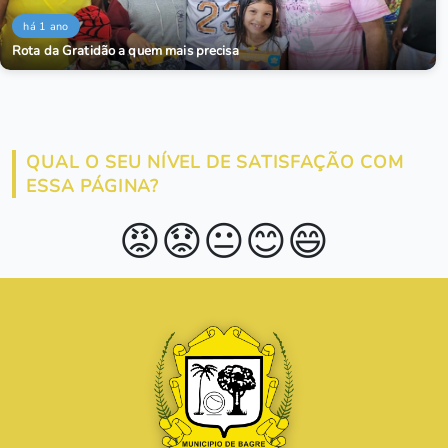
há 1 ano
Rota da Gratidão a quem mais precisa
QUAL O SEU NÍVEL DE SATISFAÇÃO COM
ESSA PÁGINA?
😡
😟
😐
😊
😄