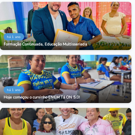
há 1 ano
Formação Continuada, Educação Multisseriada
há 1 ano
Hoje começou o cursinho ENEM Tá ON 5.0!