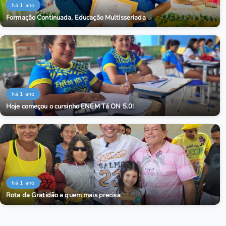
há 1 ano
Formação Continuada, Educação Multisseriada
há 1 ano
Hoje começou o cursinho ENEM Tá ON 5.0!
há 1 ano
Rota da Gratidão a quem mais precisa