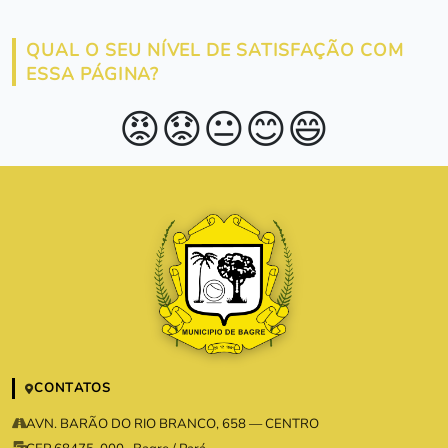
QUAL O SEU NÍVEL DE SATISFAÇÃO COM
ESSA PÁGINA?
😡
😟
😐
😊
😄
CONTATOS
AVN. BARÃO DO RIO BRANCO, 658 — CENTRO