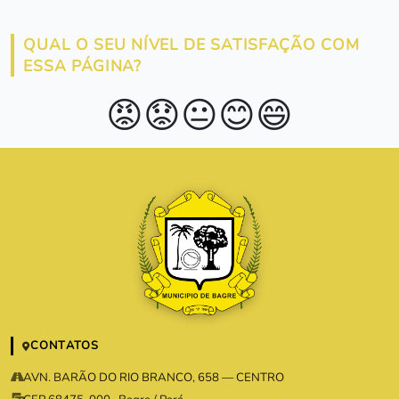
QUAL O SEU NÍVEL DE SATISFAÇÃO COM
ESSA PÁGINA?
😡
😟
😐
😊
😄
CONTATOS
AVN. BARÃO DO RIO BRANCO, 658 — CENTRO