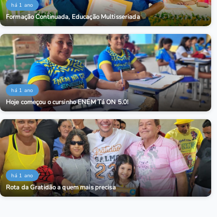
há 1 ano
Formação Continuada, Educação Multisseriada
há 1 ano
Hoje começou o cursinho ENEM Tá ON 5.0!
há 1 ano
Rota da Gratidão a quem mais precisa