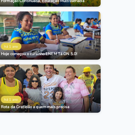
Formação Continuada, Educação Multisseriada
há 1 ano
Hoje começou o cursinho ENEM Tá ON 5.0!
há 1 ano
Rota da Gratidão a quem mais precisa