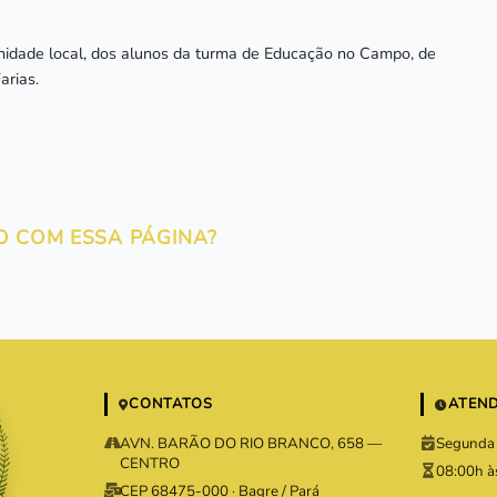
idade local, dos alunos da turma de Educação no Campo, de
arias.
O COM ESSA PÁGINA?
CONTATOS
ATEN
AVN. BARÃO DO RIO BRANCO, 658 —
Segunda 
CENTRO
08:00h à
CEP 68475-000 · Bagre / Pará