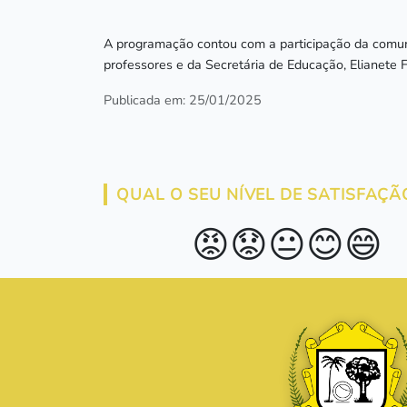
A programação contou com a participação da comun
professores e da Secretária de Educação, Elianete F
Publicada em: 25/01/2025
QUAL O SEU NÍVEL DE SATISFAÇÃ
😡
😟
😐
😊
😄