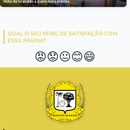
Rota da Gratidão a quem mais precisa
QUAL O SEU NÍVEL DE SATISFAÇÃO COM
ESSA PÁGINA?
😡
😟
😐
😊
😄