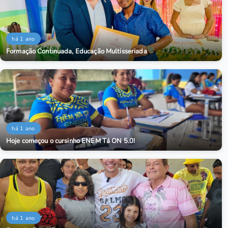
há 1 ano
Formação Continuada, Educação Multisseriada
há 1 ano
Hoje começou o cursinho ENEM Tá ON 5.0!
há 1 ano