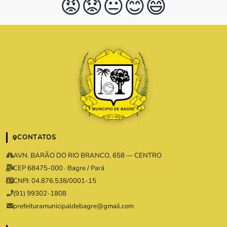
😡
😟
😐
😊
😄
CONTATOS
AVN. BARÃO DO RIO BRANCO, 658 — CENTRO
CEP 68475-000 · Bagre / Pará
CNPJ: 04.876.538/0001-15
(91) 99302-1808
prefeituramunicipaldebagre@gmail.com