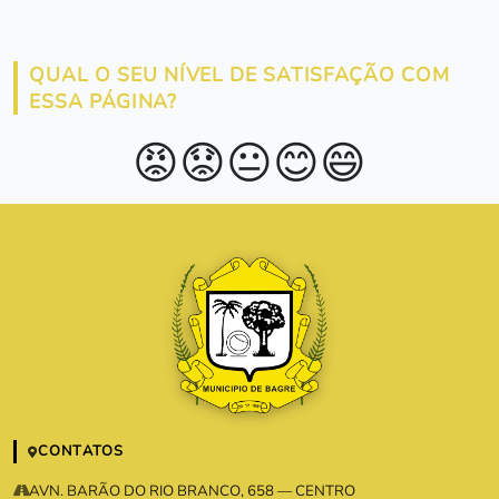
QUAL O SEU NÍVEL DE SATISFAÇÃO COM
ESSA PÁGINA?
😡
😟
😐
😊
😄
CONTATOS
AVN. BARÃO DO RIO BRANCO, 658 — CENTRO