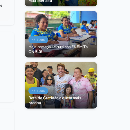
Multisseriada
S
há 1 ano
Hoje começou o cursinho ENEM Tá
ON 5.0!
há 1 ano
Rota da Gratidão a quem mais
precisa