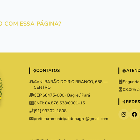
O COM ESSA PÁGINA?
CONTATOS
ATEN
AVN. BARÃO DO RIO BRANCO, 658 —
Segunda 
CENTRO
08:00h à
CEP 68475-000 · Bagre / Pará
REDES
CNPJ: 04.876.538/0001-15
(91) 99302-1808
prefeituramunicipaldebagre@gmail.com