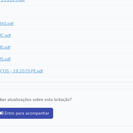
AS.pdf
C.pdf
E.pdf
S.pdf
OS - 19.2025.PE.pdf
ber atualizações sobre esta licitação?
Entre para acompanhar