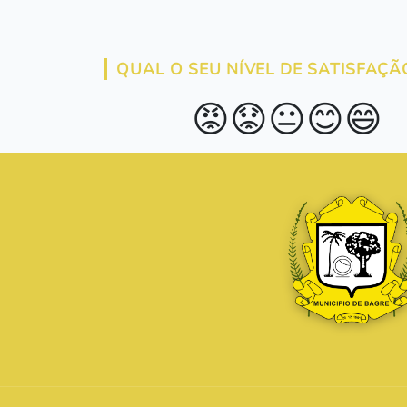
QUAL O SEU NÍVEL DE SATISFAÇÃ
😡
😟
😐
😊
😄