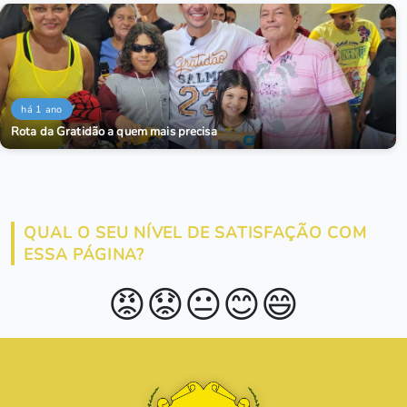
há 1 ano
Rota da Gratidão a quem mais precisa
QUAL O SEU NÍVEL DE SATISFAÇÃO COM
ESSA PÁGINA?
😡
😟
😐
😊
😄