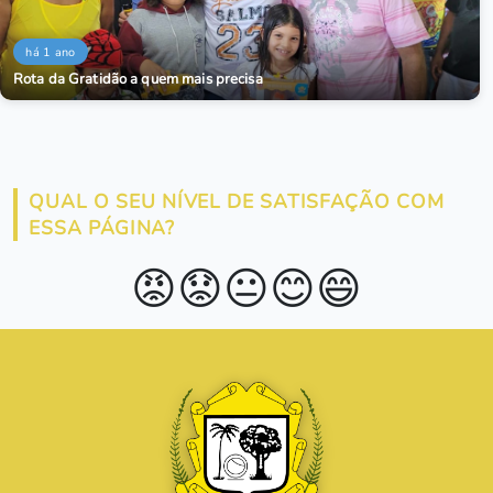
há 1 ano
Rota da Gratidão a quem mais precisa
QUAL O SEU NÍVEL DE SATISFAÇÃO COM
ESSA PÁGINA?
😡
😟
😐
😊
😄