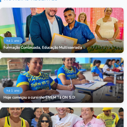
há 1 ano
Formação Continuada, Educação Multisseriada
há 1 ano
Hoje começou o cursinho ENEM Tá ON 5.0!