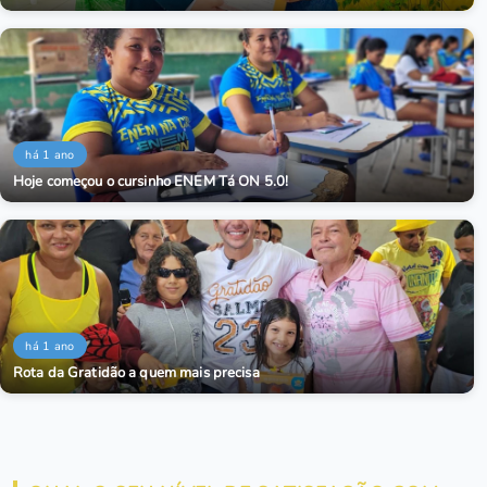
há 1 ano
Hoje começou o cursinho ENEM Tá ON 5.0!
há 1 ano
Rota da Gratidão a quem mais precisa