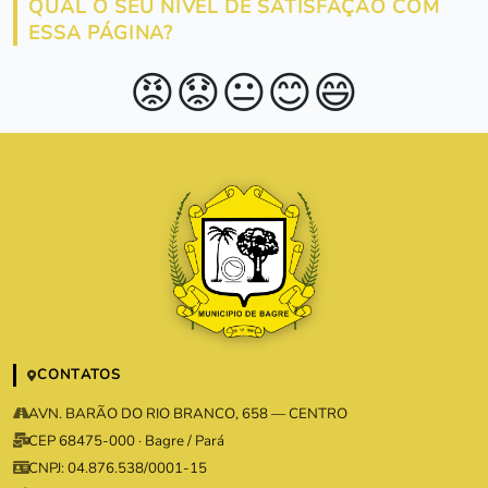
QUAL O SEU NÍVEL DE SATISFAÇÃO COM
ESSA PÁGINA?
😡
😟
😐
😊
😄
CONTATOS
AVN. BARÃO DO RIO BRANCO, 658 — CENTRO
CEP 68475-000 · Bagre / Pará
CNPJ: 04.876.538/0001-15