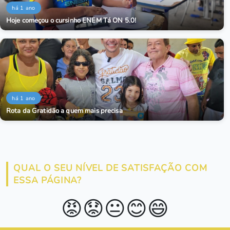
há 1 ano
Hoje começou o cursinho ENEM Tá ON 5.0!
há 1 ano
Rota da Gratidão a quem mais precisa
QUAL O SEU NÍVEL DE SATISFAÇÃO COM
ESSA PÁGINA?
😡
😟
😐
😊
😄