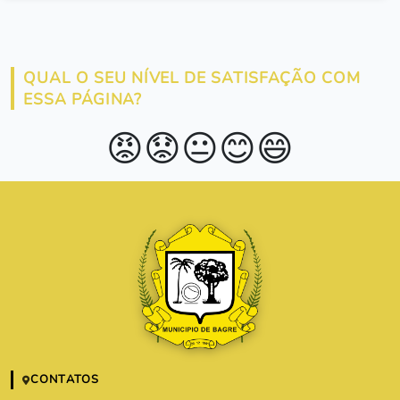
QUAL O SEU NÍVEL DE SATISFAÇÃO COM
ESSA PÁGINA?
😡
😟
😐
😊
😄
CONTATOS