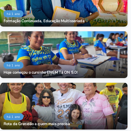
há 1 ano
Formação Continuada, Educação Multisseriada
há 1 ano
Hoje começou o cursinho ENEM Tá ON 5.0!
há 1 ano
Rota da Gratidão a quem mais precisa