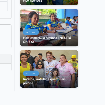
Multisseriada
há 1 ano
Hoje começou o cursinho ENEM Tá
ON 5.0!
há 1 ano
Rota da Gratidão a quem mais
precisa